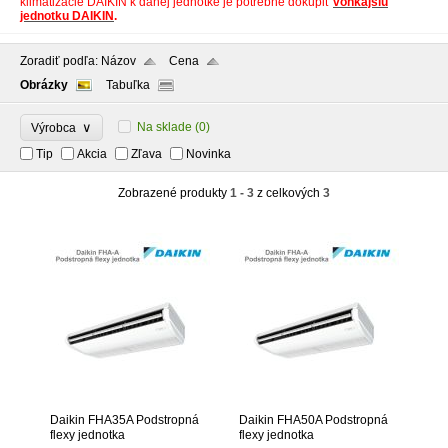
klimatizácie DAIKIN k danej jednotke je potrebné dokúpiť
vonkajšiu
jednotku DAIKIN
.
Zoradiť podľa:
Názov
Cena
Obrázky
Tabuľka
∨
Na sklade
(0)
Výrobca
Tip
Akcia
Zľava
Novinka
Zobrazené produkty
1 - 3
z celkových
3
Daikin FHA35A Podstropná
Daikin FHA50A Podstropná
flexy jednotka
flexy jednotka