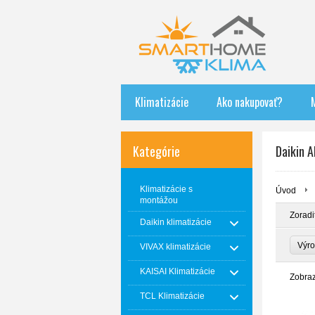
Klimatizácie
Ako nakupovať?
Kategórie
Daikin A
Klimatizácie s
Úvod
montážou
Zoradi
Daikin klimatizácie
Výr
VIVAX klimatizácie
KAISAI Klimatizácie
Zobra
TCL Klimatizácie