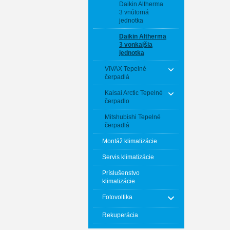
Daikin Altherma
3 vnútorná
jednotka
Daikin Altherma
3 vonkajšia
jednotka
VIVAX Tepelné
čerpadlá
Kaisai Arctic Tepelné
čerpadlo
Mitshubishi Tepelné
čerpadlá
Montáž klimatizácie
Servis klimatizácie
Príslušenstvo
klimatizácie
Fotovoltika
Rekuperácia