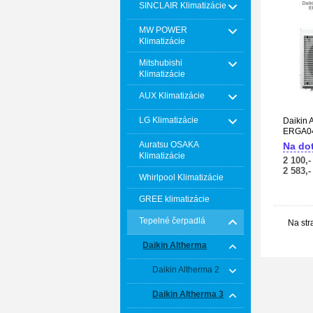
SINCLAIR Klimatizácie
MW POWER
Klimatizácie
Mitshubishi
Klimatizácie
AUX Klimatizácie
LG Klimatizácie
Daikin 
ERGA0
Auratsu OSAKA
Na do
Klimatizácie
2 100,-
2 583,-
Whirlpool Klimatizácie
GREE klimatizácie
Tepelné čerpadlá
Na str
Daikin Altherma
Daikin Altherma 2
Daikin Altherma 3