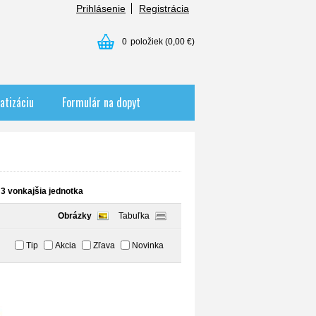
Prihlásenie
Registrácia
0
položiek
(0,00 €)
atizáciu
Formulár na dopyt
 3 vonkajšia jednotka
Obrázky
Tabuľka
Tip
Akcia
Zľava
Novinka