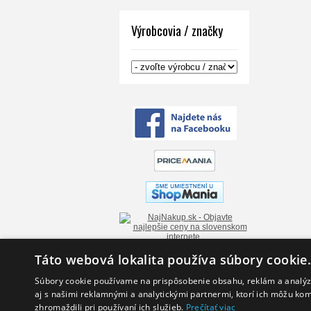
Výrobcovia / značky
Táto webová lokalita používa súbory cookie
Informácie
Súbory cookie používame na prispôsobenie obsahu, reklám a analýzu
Prečo my
aj s našimi reklamnými a analytickými partnermi, ktorí ich môžu kom
O nás
Zľavové kupóny
zhromaždili pri používaní ich služieb.
Prečítať viac