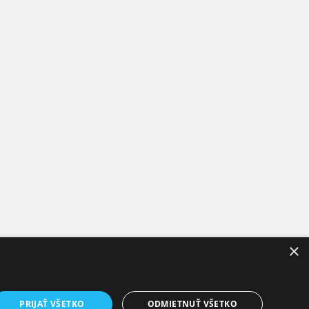
×
servis
obných údajov
PRIJAŤ VŠETKO
ODMIETNUŤ VŠETKO
žívania cookies