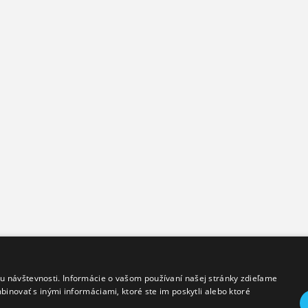
.
Dodanie tovaru
Zákaznícky 
 návštevnosti. Informácie o vašom používaní našej stránky zdieľame
Reklamačný poriadok
Kontakty
binovať s inými informáciami, ktoré ste im poskytli alebo ktoré
Doprava
Ochrana os
Zásady pou