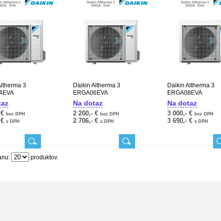
Altherma 3
Daikin Altherma 3
Daikin Altherma 3
4EVA
ERGA06EVA
ERGA08EVA
taz
Na dotaz
Na dotaz
 €
2 200,- €
3 000,- €
bez DPH
bez DPH
bez DPH
 €
2 706,- €
3 690,- €
s DPH
s DPH
s DPH
anu:
produktov.