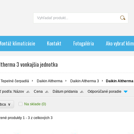
Montáž klimatizácie
Kontakt
Fotogaléria
Ako vybrať klim
ltherma 3 vonkajšia jednotka
Tepelné čerpadlá
Daikin Altherma
Daikin Altherma 3
Daikin Altherma
ť podľa:
Názov
Cena
Dátum pridania
Odporúčané poradie
∨
Na sklade
(0)
obca
zené produkty
1 - 3
z celkových
3