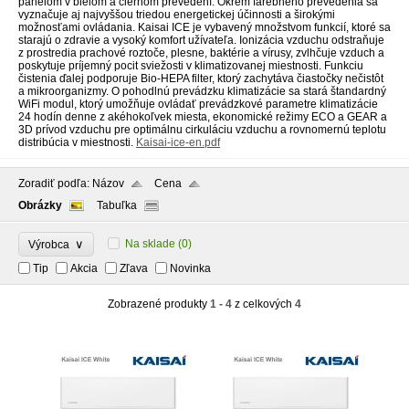
panelom v bielom a čiernom prevedení. Okrem farebného prevedenia sa
vyznačuje aj najvyššou triedou energetickej účinnosti a širokými
možnosťami ovládania. Kaisai ICE je vybavený množstvom funkcií, ktoré sa
starajú o zdravie a vysoký komfort užívateľa.
Ionizácia vzduchu odstraňuje
z prostredia prachové roztoče, plesne, baktérie a vírusy,
zvlhčuje vzduch a
poskytuje príjemný pocit sviežosti v klimatizovanej miestnosti.
Funkciu
čistenia ďalej podporuje Bio-HEPA filter, ktorý zachytáva čiastočky nečistôt
a mikroorganizmy.
O pohodlnú prevádzku klimatizácie sa stará štandardný
WiFi modul, ktorý umožňuje ovládať prevádzkové parametre klimatizácie
24 hodín denne z akéhokoľvek miesta,
ekonomické režimy ECO a GEAR a
3D prívod vzduchu pre optimálnu cirkuláciu vzduchu
a rovnomernú teplotu
distribúcia v miestnosti.
Kaisai-ice-en.pdf
Zoradiť podľa:
Názov
Cena
Obrázky
Tabuľka
∨
Na sklade
(0)
Výrobca
Tip
Akcia
Zľava
Novinka
Zobrazené produkty
1 - 4
z celkových
4