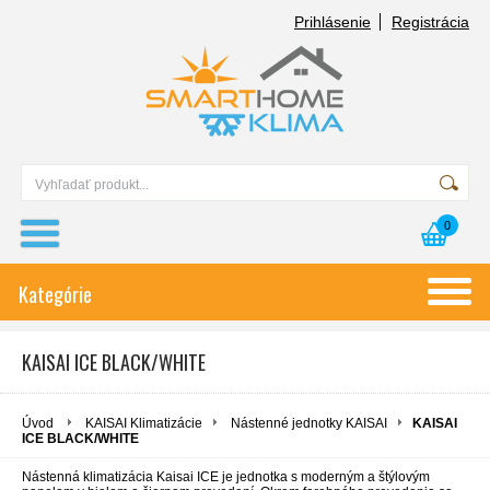
Prihlásenie
Registrácia
0
Kategórie
KAISAI ICE BLACK/WHITE
Úvod
KAISAI Klimatizácie
Nástenné jednotky KAISAI
KAISAI
ICE BLACK/WHITE
Nástenná klimatizácia Kaisai ICE je jednotka s moderným a štýlovým