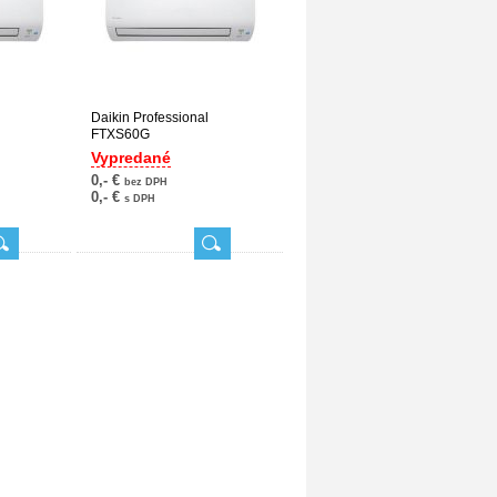
Daikin Professional
FTXS60G
Vypredané
0,- €
bez DPH
0,- €
s DPH