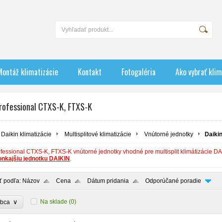
Montáž klimatizácie
Kontakt
Fotogaléria
Ako vybrať klim
Professional CTXS-K, FTXS-K
Daikin klimatizácie
Multisplitové klimatizácie
Vnútorné jednotky
Daiki
fessional CTXS-K, FTXS-K vnútorné jednotky vhodné pre multisplit klimátizácie DA
onkajšiu jednotku DAIKIN
.
ť podľa:
Názov
Cena
Dátum pridania
Odporúčané poradie
∨
Na sklade
(0)
obca