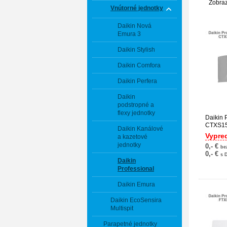
Zobra
Vnútorné jednotky
Daikin Nová
Emura 3
Daikin Stylish
Daikin Comfora
Daikin Perfera
Daikin
podstropné a
flexy jednotky
Daikin 
CTXS1
Daikin Kanálové
Vypre
a kazetové
jednotky
0,- €
be
0,- €
s 
Daikin
Professional
Daikin Emura
Daikin EcoSensira
Multispit
Parapetné jednotky