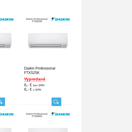
Daikin Professional
FTXS25K
Vypredané
0,- €
bez DPH
0,- €
s DPH