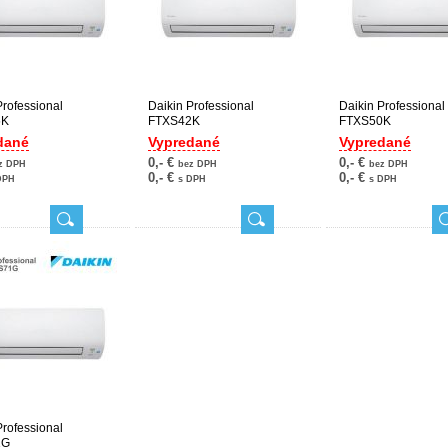
Professional
Daikin Professional
Daikin Professional
5K
FTXS42K
FTXS50K
dané
Vypredané
Vypredané
0,- €
0,- €
z DPH
bez DPH
bez DPH
0,- €
0,- €
DPH
s DPH
s DPH
Professional
1G