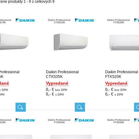
zené produkty
1 - 9
z celkových
9
Professional
Daikin Professional
Daikin Professional
5K
CTXS35K
FTXS20K
dané
Vypredané
Vypredané
0,- €
0,- €
z DPH
bez DPH
bez DPH
0,- €
0,- €
DPH
s DPH
s DPH