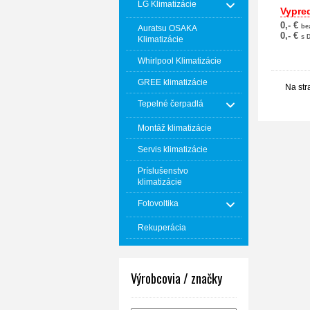
LG Klimatizácie
Vypre
0,- €
be
Auratsu OSAKA
0,- €
s 
Klimatizácie
Whirlpool Klimatizácie
GREE klimatizácie
Na str
Tepelné čerpadlá
Montáž klimatizácie
Servis klimatizácie
Príslušenstvo
klimatizácie
Fotovoltika
Rekuperácia
Výrobcovia / značky