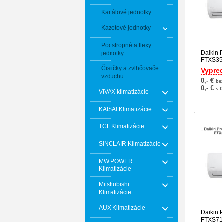
Kanálové jednotky
Kazetové jednotky
Podstropné a flexy
Daikin 
jednotky
FTXS3
Čističky a zvlhčovače
Vypre
vzduchu
0,- €
be
0,- €
s 
VIVAX klimatizácie
KAISAI Klimatizácie
TCL Klimatizácie
SINCLAIR Klimatizácie
MW POWER
Klimatizácie
Mitshubishi
Klimatizácie
AUX Klimatizácie
Daikin 
FTXS7