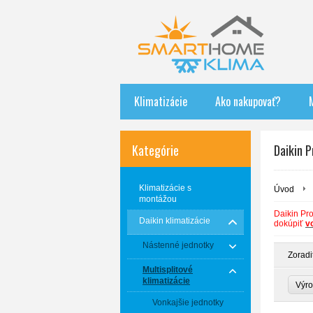
Klimatizácie
Ako nakupovať?
Kategórie
Daikin 
Klimatizácie s
Úvod
montážou
Daikin Pro
Daikin klimatizácie
dokúpiť
v
Nástenné jednotky
Zoradi
Multisplitové
klimatizácie
Výr
Vonkajšie jednotky