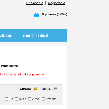
Prihlásenie
Registrácia
0
položiek
(0,00 €)
atizáciu
Formulár na dopyt
n Professional
IKIN k danej jednotke je potrebné
Obrázky
Tabuľka
Tip
Akcia
Zľava
Novinka