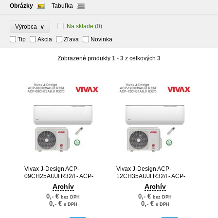
Obrázky
Tabuľka
∨
Na sklade
(0)
Výrobca
Tip
Akcia
Zľava
Novinka
Zobrazené produkty
1 - 3
z celkových
3
Vivax J-Design ACP-
Vivax J-Design ACP-
09CH25AUJI R32/I - ACP-
12CH35AUJI R32/I - ACP-
09CH25AUJI R32/0
12CH35AUJI R32/0
Archív
Archív
0,- €
0,- €
bez DPH
bez DPH
0,- €
0,- €
s DPH
s DPH