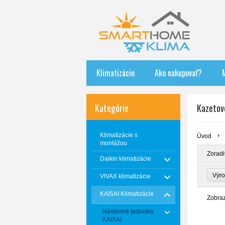
Klimatizácie
Ako nakupovať?
Kategórie
Kazetov
Klimatizácie s
Úvod
montážou
Zoradi
Daikin klimatizácie
Výr
VIVAX klimatizácie
KAISAI Klimatizácie
Zobra
Nástenné jednotky
KAISAI