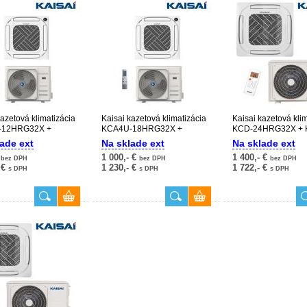
kazetová klimatizácia
Kaisai kazetová klimatizácia
Kaisai kazetová kli
-12HRG32X +
KCA4U-18HRG32X +
KCD-24HRG32X + 
0-12HFN32X
KOX330-18HFN32X
24HFN32X
ade ext
Na sklade ext
Na sklade ext
€
1 000,- €
1 400,- €
bez DPH
bez DPH
bez DPH
 €
1 230,- €
1 722,- €
s DPH
s DPH
s DPH