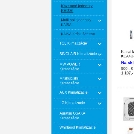
Kazetové jednotky
KAISAI
Multi-split jednotky
KAISAI
KAISAI Príslušenstvo
TCL Klimatizácie
Kaisai 
SINCLAIR Klimatizácie
KCA4U
KOX23
Na skl
MW POWER
900,- 
Klimatizácie
1 107,-
Mitshubishi
Klimatizácie
AUX Klimatizácie
LG Klimatizácie
Auratsu OSAKA
Klimatizácie
Whirlpool Klimatizácie