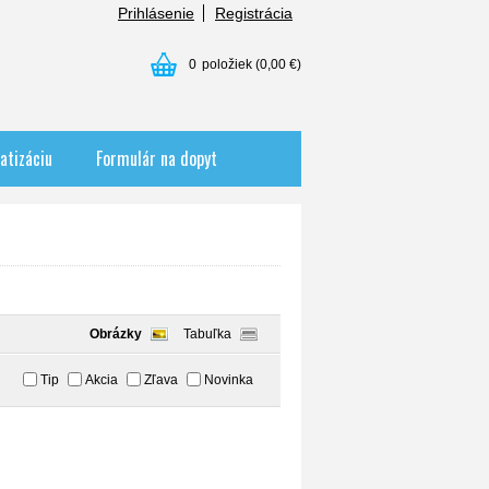
Prihlásenie
Registrácia
0
položiek
(0,00 €)
atizáciu
Formulár na dopyt
Obrázky
Tabuľka
Tip
Akcia
Zľava
Novinka