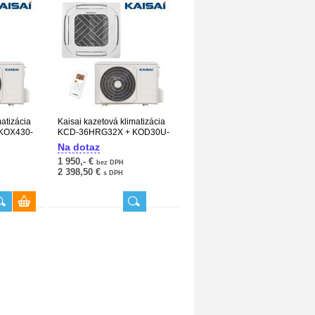
matizácia
Kaisai kazetová klimatizácia
KOX430-
KCD-36HRG32X + KOD30U-
36HFJ32X
Na dotaz
1 950,- €
bez DPH
2 398,50 €
s DPH