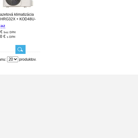
kazetová klimatizácia
8HRG32X + KOD48U-
32X
taz
 €
bez DPH
70 €
s DPH
anu:
produktov.