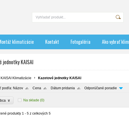
Montáž klimatizácie
Kontakt
Fotogaléria
Ako vybrať klim
é jednotky KAISAI
KAISAI Klimatizácie
Kazetové jednotky KAISAI
ť podľa:
Názov
Cena
Dátum pridania
Odporúčané poradie
∨
Na sklade
(0)
obca
zené produkty
1 - 5
z celkových
5