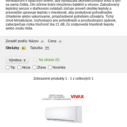
ventilátorom v opačnom smere, aby odvádzala skondenzovanú vodu a tým
sa sama čistila, čím účinne bráni množeniu baktérií a vírusov. Zabudovaný
teplotný senzor v diaľkovom ovládači zisťuje úroveň okolitej teploty a
presnejšie upravuje teplotu v miestnosti, aby poskytoval pohodlnejšie
chladenie alebo vykurovanie, prispôsobené potrebám užívateľa. Tichý
chod klimatizácie, rozhodujúci pre pohodlnejší a povzbudzujúci spánok,
zabezpečuje nízka hlučnosť iba 21 dB, čo zodpovedá hlasitosti šepotu
alebo zvuku lístia.
Zoradiť podľa:
Názov
Cena
Obrázky
Tabuľka
∨
Na sklade
(0)
Výrobca
Tip
Akcia
Zľava
Novinka
Zobrazené produkty
1 - 1
z celkových
1