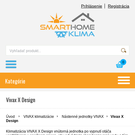
Prihlásenie
Registrácia
0
Kategórie
Vivax X Design
Úvod
VIVAX klimatizácie
Nástenné jednotky VIVAX
Vivax X
Design
Klimatizácia VIVAX X Design v
nútorná jednotka po vypnutí otáča