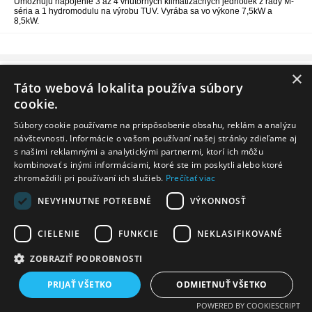
Umožňujú napojenie 3 až 4 vnútorných klimatizačných jednotiek z rady M-
séria a 1 hydromodulu na výrobu TUV. Vyrába sa vo výkone 7,5kW a
8,5kW.
×
Informácie
Táto webová lokalita používa súbory
Dodanie tovaru
cookie.
Zákaznícky servis
Súbory cookie používame na prispôsobenie obsahu, reklám a analýzu
návštevnosti. Informácie o vašom používaní našej stránky zdieľame aj
s našimi reklamnými a analytickými partnermi, ktorí ich môžu
kombinovať s inými informáciami, ktoré ste im poskytli alebo ktoré
Copyright 2020 - 2026 ©
Tvorba webshopu - Atomer.sk
zhromaždili pri používaní ich služieb.
Prečítať viac
www.smarthomeklima.sk Inteligentná
domáca klimatizácia
NEVYHNUTNE POTREBNÉ
VÝKONNOSŤ
CIELENIE
FUNKCIE
NEKLASIFIKOVANÉ
ZOBRAZIŤ PODROBNOSTI
PRIJAŤ VŠETKO
ODMIETNUŤ VŠETKO
POWERED BY COOKIESCRIPT