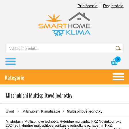
Prihlásenie
Registrácia
0
Kategórie
Mitshubishi Multisplitové jednotky
Úvod
Mitshubishi Klimatizácie
Multisplitové jednotky
Mitshubishi Multisplitové jednotky. Hybridné multisplity PXZ Novinkou roku
2024 sú hybridné multisplitové vonkajšie jednotky s označením PXZ.