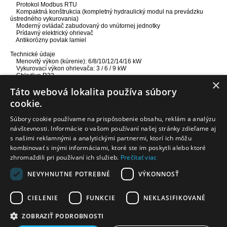
Protokol Modbus RTU
Kompaktná konštrukcia (kompletný hydraulický modul na prevádzku
ústredného vykurovania)
Moderný ovládač zabudovaný do vnútornej jednotky
Prídavný elektrický ohrievač
Antikorózny povlak lamiel
Technické údaje
Menovitý výkon (kúrenie): 6/8/10/12/14/16 kW
Vykurovací výkon ohrievača: 3 / 6 / 9 kW
Chladivo R32
×
Energetická trieda (kúrenie): A +++ / A ++
Táto webová lokalita používa súbory
COP: až 5,2
Teplota vody - režim kúrenia: 25 ~ 65 ° C
cookie.
Teplota vody - režim chladenia: 5 ~ 35 ° C
Teplota vody - režim TÚV: 30 ~ 60 ° C
Prevádzkový rozsah vonkajších teplôt - kúrenie: -25 ~ 35 ° C
Súbory cookie používame na prispôsobenie obsahu, reklám a analýzu
Prevádzkový rozsah vonkajších teplôt – chladenie: -5 ~ 43 ° C
návštevnosti. Informácie o vašom používaní našej stránky zdieľame aj
Prevádzkový rozsah vonkajších teplôt - režim TÚV: -25 ~ 43 ° C
s našimi reklamnými a analytickými partnermi, ktorí ich môžu
kombinovať s inými informáciami, ktoré ste im poskytli alebo ktoré
zhromaždili pri používaní ich služieb.
Prečítať viac
Informácie
NEVYHNUTNE POTREBNÉ
VÝKONNOSŤ
Dodanie tovaru
Zákaznícky servis
CIELENIE
FUNKCIE
NEKLASIFIKOVANÉ
ZOBRAZIŤ PODROBNOSTI