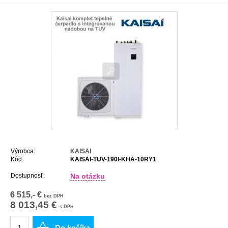
Výrobca:
KAISAI
Kód:
KAISAI-TUV-190l-KHA-10RY1
Dostupnosť:
Na otázku
6 515,- €
bez DPH
8 013,45 €
s DPH
Do košíka