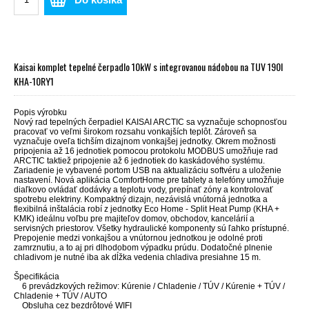
Kaisai komplet tepelné čerpadlo 10kW s integrovanou nádobou na TUV 190l
KHA-10RY1
Popis výrobku
Nový rad tepelných čerpadiel KAISAI ARCTIC sa vyznačuje schopnosťou
pracovať vo veľmi širokom rozsahu vonkajších teplôt. Zároveň sa
vyznačuje oveľa tichším dizajnom vonkajšej jednotky. Okrem možnosti
pripojenia až 16 jednotiek pomocou protokolu MODBUS umožňuje rad
ARCTIC taktiež pripojenie až 6 jednotiek do kaskádového systému.
Zariadenie je vybavené portom USB na aktualizáciu softvéru a uloženie
nastavení. Nová aplikácia ComfortHome pre tablety a telefóny umožňuje
diaľkovo ovládať dodávky a teplotu vody, prepínať zóny a kontrolovať
spotrebu elektriny. Kompaktný dizajn, nezávislá vnútorná jednotka a
flexibilná inštalácia robí z jednotky Eco Home - Split Heat Pump (KHA +
KMK) ideálnu voľbu pre majiteľov domov, obchodov, kancelárií a
servisných priestorov. Všetky hydraulické komponenty sú ľahko prístupné.
Prepojenie medzi vonkajšou a vnútornou jednotkou je odolné proti
zamrznutiu, a to aj pri dlhodobom výpadku prúdu. Dodatočné plnenie
chladivom je nutné iba ak dĺžka vedenia chladiva presiahne 15 m.
Špecifikácia
6 prevádzkových režimov: Kúrenie / Chladenie / TÚV / Kúrenie + TÚV /
Chladenie + TÚV / AUTO
Obsluha cez bezdrôtové WIFI